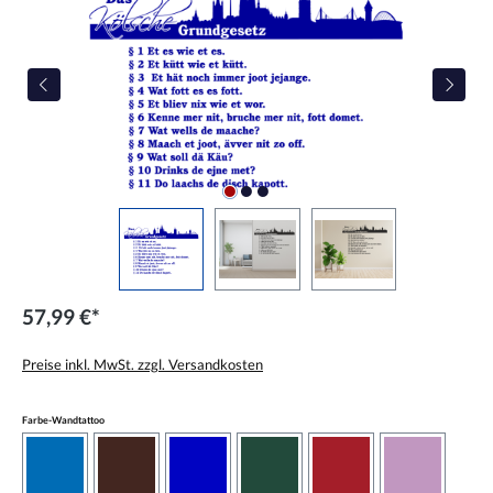
57,99 €*
Preise inkl. MwSt. zzgl. Versandkosten
auswählen
Farbe-Wandtattoo
azurblau
braun
brilliantblau
dunkelgrün
dunkelrot
flieder