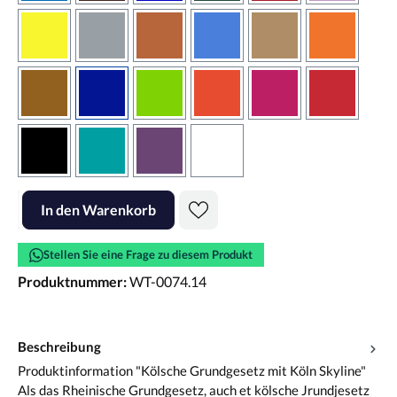
gelb
grau
haselnussbraun
hellblau
hellbraun
hellrotora
kupfer
königsblau
lindgrün
orangerot
pink
rot
schwarz
türkis
violett
weiss
Produkt Anzahl: Gib den gewünschten Wert ein oder benutze die Scha
In den Warenkorb
Stellen Sie eine Frage zu diesem Produkt
Produktnummer:
WT-0074.14
Beschreibung
Produktinformation "Kölsche Grundgesetz mit Köln Skyline"
Als das Rheinische Grundgesetz, auch et kölsche Jrundjesetz