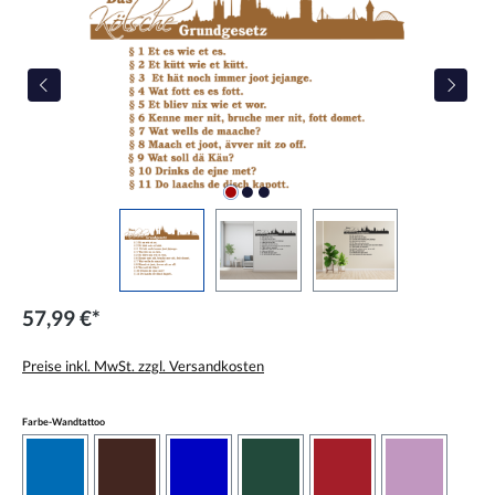
57,99 €*
Preise inkl. MwSt. zzgl. Versandkosten
auswählen
Farbe-Wandtattoo
azurblau
braun
brilliantblau
dunkelgrün
dunkelrot
flieder