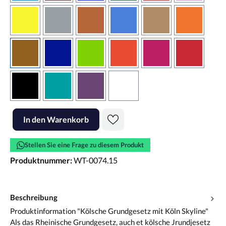
gelb
grau
haselnussbraun
hellblau
hellbraun
hellrotora
kupfer
königsblau
lindgrün
orangerot
pink
rot
schwarz
türkis
violett
weiss
Produkt Anzahl: Gib den gewünschten Wert ein oder benutze die Scha
In den Warenkorb
Stellen Sie eine Frage zu diesem Produkt
Produktnummer:
WT-0074.15
Beschreibung
Produktinformation "Kölsche Grundgesetz mit Köln Skyline"
Als das Rheinische Grundgesetz, auch et kölsche Jrundjesetz