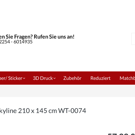
n Sie Fragen? Rufen Sie uns an!
S
02254 - 6014935
er/ Sticker
3D Druck
Zubehör
Reduziert
Match
Skyline 210 x 145 cm WT-0074