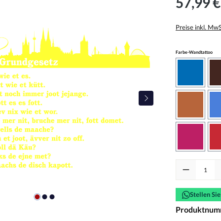
57,99 €
Preise inkl. Mw
aus
Farbe-Wandtattoo
azurblau
haselnus
pink
Produkt Anzah
Stellen Si
Produktnum