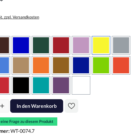
*
St. zzgl. Versandkosten
wählen
braun
brilliantblau
dunkelgrün
dunkelrot
flieder
gelb
grau
sbraun
hellblau
hellbraun
hellrotorange
kupfer
königsblau
lindgrün
oranger
rot
schwarz
türkis
violett
weiss
l: Gib den gewünschten Wert ein oder benutze die Schaltflächen um d
In den Warenkorb
e eine Frage zu diesem Produkt
mer:
WT-0074.7