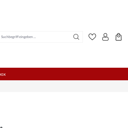
uchbegriff eingeben ...
box