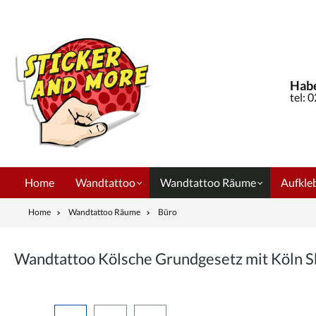
springen
Zur Hauptnavigation springen
Habe
tel: 
Home
Wandtattoo
Wandtattoo Räume
Aufkleb
Home
Wandtattoo Räume
Büro
Wandtattoo Kölsche Grundgesetz mit Köln 
Bildergalerie überspringen