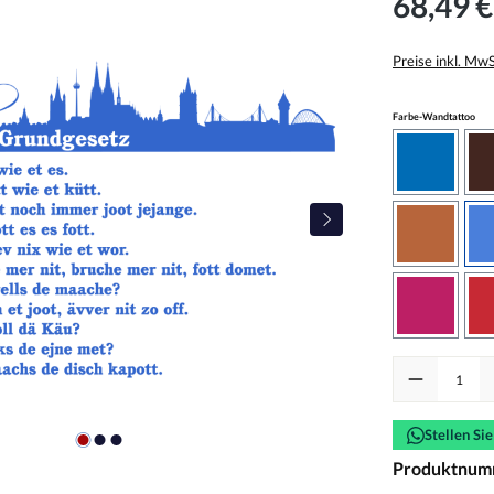
68,49 €
Preise inkl. Mw
aus
Farbe-Wandtattoo
azurblau
haselnus
pink
Produkt Anzah
Stellen Si
Produktnum