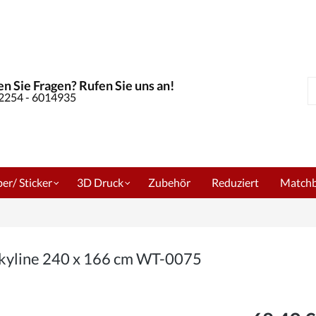
n Sie Fragen? Rufen Sie uns an!
S
02254 - 6014935
er/ Sticker
3D Druck
Zubehör
Reduziert
Match
Skyline 240 x 166 cm WT-0075