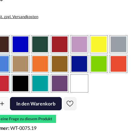
*
St. zzgl. Versandkosten
wählen
braun
brilliantblau
dunkelgrün
dunkelrot
flieder
gelb
grau
sbraun
hellblau
hellbraun
hellrotorange
kupfer
königsblau
lindgrün
oranger
rot
schwarz
türkis
violett
weiss
l: Gib den gewünschten Wert ein oder benutze die Schaltflächen um d
In den Warenkorb
e eine Frage zu diesem Produkt
mer:
WT-0075.19