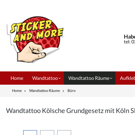
springen
Zur Hauptnavigation springen
Habe
tel: 
Home
Wandtattoo
Wandtattoo Räume
Aufkleb
Home
Wandtattoo Räume
Büro
Wandtattoo Kölsche Grundgesetz mit Köln 
Bildergalerie überspringen