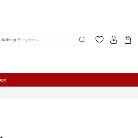
uchbegriff eingeben ...
box