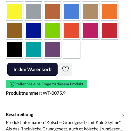
gelb
grau
haselnussbraun
hellblau
hellbraun
hellrotora
kupfer
königsblau
lindgrün
orangerot
pink
rot
schwarz
türkis
violett
weiss
Produkt Anzahl: Gib den gewünschten Wert ein oder benutze die Scha
In den Warenkorb
Stellen Sie eine Frage zu diesem Produkt
Produktnummer:
WT-0075.9
Beschreibung
Produktinformation "Kölsche Grundgesetz mit Köln Skyline"
Als das Rheinische Grundgesetz, auch et kölsche Jrundjeset…