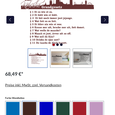
68,49 €*
Preise inkl. MwSt. zzgl. Versandkosten
auswählen
Farbe-Wandtattoo
azurblau
braun
brilliantblau
dunkelgrün
dunkelrot
flieder