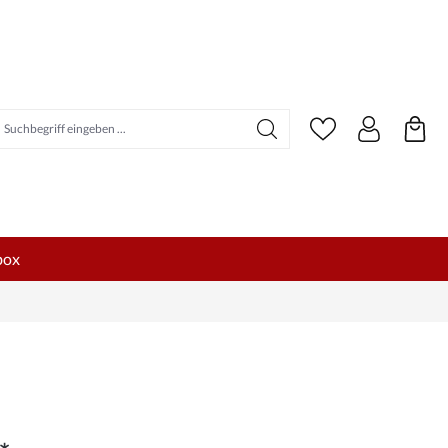
uchbegriff eingeben ...
box