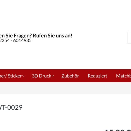
n Sie Fragen? Rufen Sie uns an!
S
02254 - 6014935
er/ Sticker
3D Druck
Zubehör
Reduziert
Match
 WT-0029