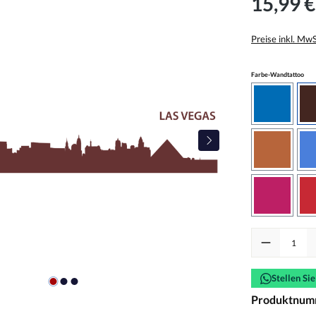
15,99 €
Preise inkl. Mw
aus
Farbe-Wandtattoo
azurblau
haselnus
pink
Produkt Anzah
Stellen Si
Produktnum