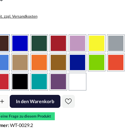
*
St. zzgl. Versandkosten
wählen
braun
brilliantblau
dunkelgrün
dunkelrot
flieder
gelb
grau
sbraun
hellblau
hellbraun
hellrotorange
kupfer
königsblau
lindgrün
oranger
rot
schwarz
türkis
violett
weiss
l: Gib den gewünschten Wert ein oder benutze die Schaltflächen um d
In den Warenkorb
e eine Frage zu diesem Produkt
mer:
WT-0029.2