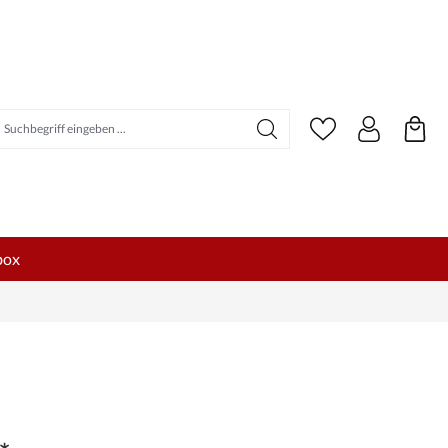
uchbegriff eingeben ...
box