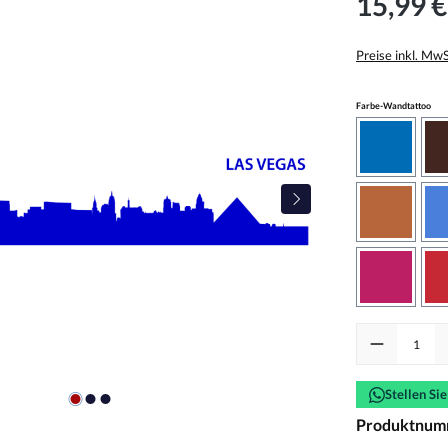
15,99 €
Preise inkl. Mw
aus
Farbe-Wandtattoo
azurblau
haselnus
pink
Produkt Anzah
Stellen Si
Produktnum