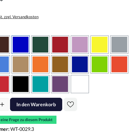
*
St. zzgl. Versandkosten
wählen
braun
brilliantblau
dunkelgrün
dunkelrot
flieder
gelb
grau
sbraun
hellblau
hellbraun
hellrotorange
kupfer
königsblau
lindgrün
oranger
rot
schwarz
türkis
violett
weiss
l: Gib den gewünschten Wert ein oder benutze die Schaltflächen um d
In den Warenkorb
e eine Frage zu diesem Produkt
mer:
WT-0029.3