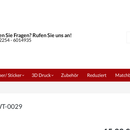
n Sie Fragen? Rufen Sie uns an!
S
02254 - 6014935
er/ Sticker
3D Druck
Zubehör
Reduziert
Match
 WT-0029