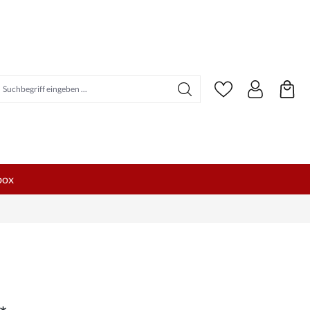
uchbegriff eingeben ...
box