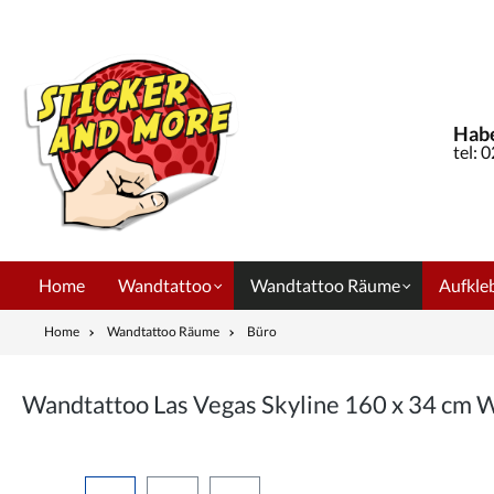
springen
Zur Hauptnavigation springen
Habe
tel: 
Home
Wandtattoo
Wandtattoo Räume
Aufkleb
Home
Wandtattoo Räume
Büro
Wandtattoo Las Vegas Skyline 160 x 34 cm
Bildergalerie überspringen