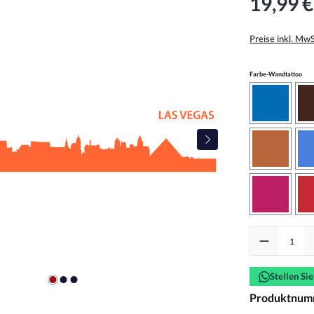
19,99 €
Preise inkl. Mw
aus
Farbe-Wandtattoo
azurblau
haselnus
pink
Produkt Anzah
Stellen Si
Produktnum