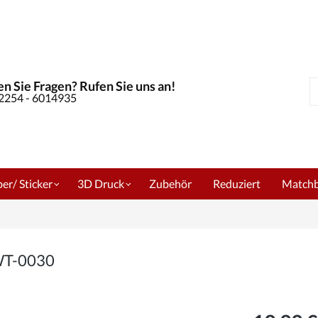
n Sie Fragen? Rufen Sie uns an!
S
02254 - 6014935
er/ Sticker
3D Druck
Zubehör
Reduziert
Match
 WT-0030