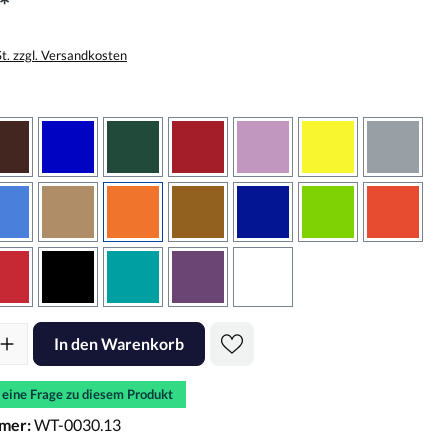
*
St. zzgl. Versandkosten
wählen
braun
brilliantblau
dunkelgrün
dunkelrot
flieder
gelb
grau
sbraun
hellblau
hellbraun
hellrotorange
kupfer
königsblau
lindgrün
oranger
rot
schwarz
türkis
violett
weiss
l: Gib den gewünschten Wert ein oder benutze die Schaltflächen um d
In den Warenkorb
e eine Frage zu diesem Produkt
mer:
WT-0030.13