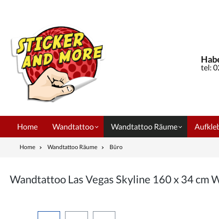
springen
Zur Hauptnavigation springen
Habe
tel: 
Home
Wandtattoo
Wandtattoo Räume
Aufkleb
Home
Wandtattoo Räume
Büro
Wandtattoo Las Vegas Skyline 160 x 34 cm
Bildergalerie überspringen