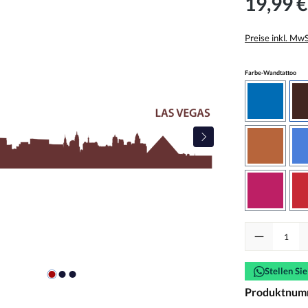
19,99 €
Preise inkl. Mw
aus
Farbe-Wandtattoo
azurblau
haselnus
pink
Produkt Anzah
Stellen Si
Produktnum