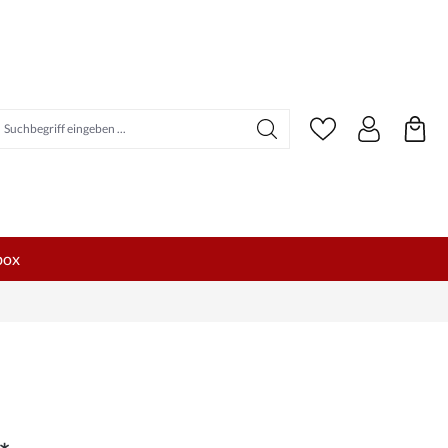
uchbegriff eingeben ...
box