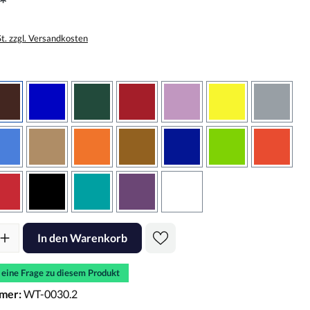
*
St. zzgl. Versandkosten
wählen
braun
brilliantblau
dunkelgrün
dunkelrot
flieder
gelb
grau
sbraun
hellblau
hellbraun
hellrotorange
kupfer
königsblau
lindgrün
oranger
rot
schwarz
türkis
violett
weiss
l: Gib den gewünschten Wert ein oder benutze die Schaltflächen um d
In den Warenkorb
e eine Frage zu diesem Produkt
mer:
WT-0030.2