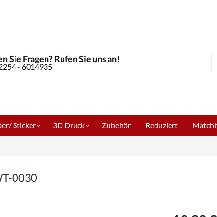
n Sie Fragen? Rufen Sie uns an!
S
02254 - 6014935
er/ Sticker
3D Druck
Zubehör
Reduziert
Match
 WT-0030