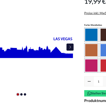
19,99 €
Preise inkl. Mw
aus
Farbe-Wandtattoo
azurblau
haselnus
pink
Produkt Anzah
Stellen Si
Produktnum