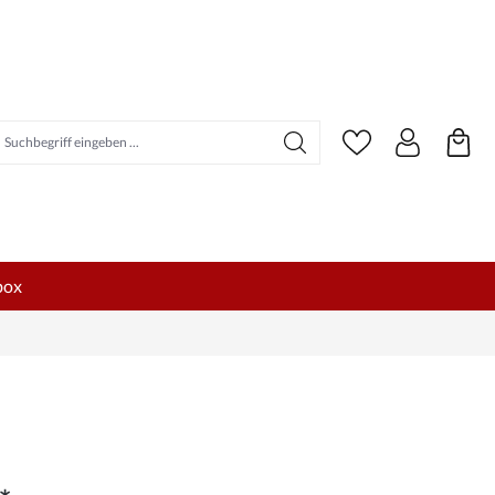
uchbegriff eingeben ...
box