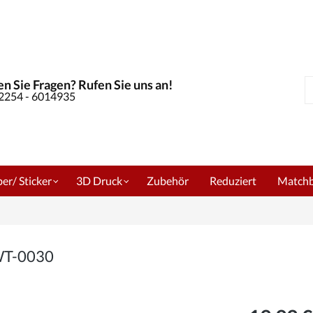
n Sie Fragen? Rufen Sie uns an!
S
02254 - 6014935
er/ Sticker
3D Druck
Zubehör
Reduziert
Match
 WT-0030