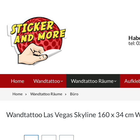
springen
Zur Hauptnavigation springen
Habe
tel: 
Home
Wandtattoo
Wandtattoo Räume
Aufkleb
Home
Wandtattoo Räume
Büro
Wandtattoo Las Vegas Skyline 160 x 34 cm
Bildergalerie überspringen