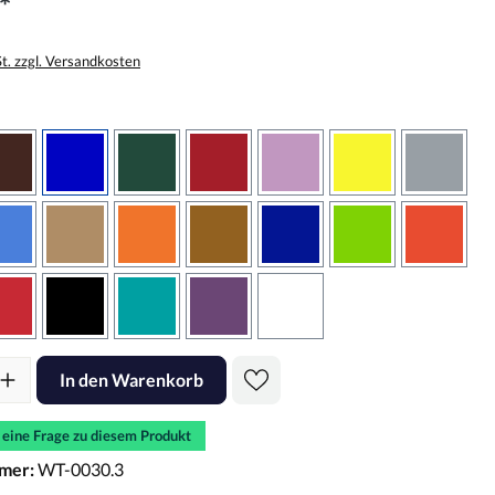
*
St. zzgl. Versandkosten
wählen
braun
brilliantblau
dunkelgrün
dunkelrot
flieder
gelb
grau
sbraun
hellblau
hellbraun
hellrotorange
kupfer
königsblau
lindgrün
oranger
rot
schwarz
türkis
violett
weiss
l: Gib den gewünschten Wert ein oder benutze die Schaltflächen um d
In den Warenkorb
e eine Frage zu diesem Produkt
mer:
WT-0030.3