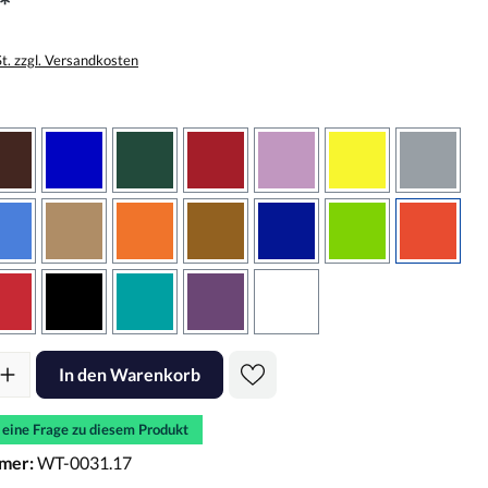
*
St. zzgl. Versandkosten
wählen
braun
brilliantblau
dunkelgrün
dunkelrot
flieder
gelb
grau
sbraun
hellblau
hellbraun
hellrotorange
kupfer
königsblau
lindgrün
oranger
rot
schwarz
türkis
violett
weiss
l: Gib den gewünschten Wert ein oder benutze die Schaltflächen um d
In den Warenkorb
e eine Frage zu diesem Produkt
mer:
WT-0031.17