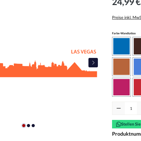
24,99 €
Preise inkl. Mw
aus
Farbe-Wandtattoo
azurblau
haselnus
pink
Produkt Anzah
Stellen Si
Produktnum