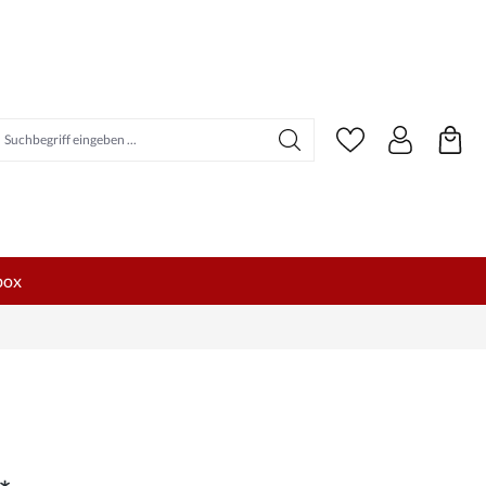
uchbegriff eingeben ...
box