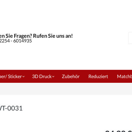
n Sie Fragen? Rufen Sie uns an!
S
02254 - 6014935
er/ Sticker
3D Druck
Zubehör
Reduziert
Match
 WT-0031