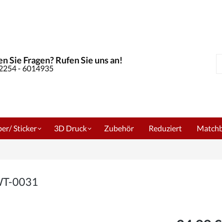
n Sie Fragen? Rufen Sie uns an!
S
02254 - 6014935
er/ Sticker
3D Druck
Zubehör
Reduziert
Match
 WT-0031