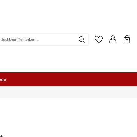
uchbegriff eingeben ...
box