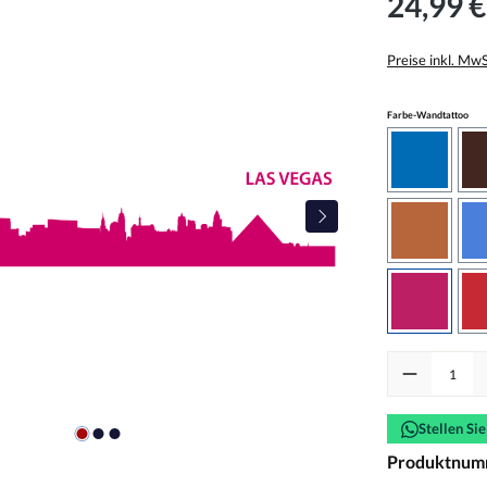
24,99 €
Preise inkl. Mw
aus
Farbe-Wandtattoo
azurblau
haselnus
pink
Produkt Anzah
Stellen Si
Produktnum