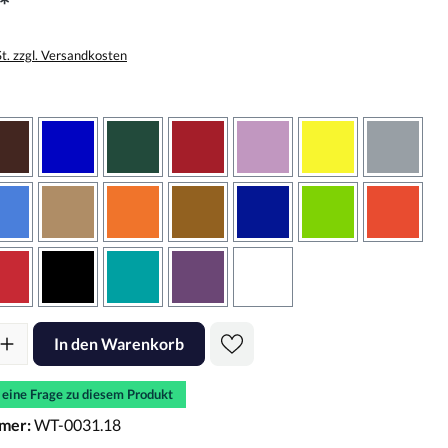
*
St. zzgl. Versandkosten
wählen
braun
brilliantblau
dunkelgrün
dunkelrot
flieder
gelb
grau
sbraun
hellblau
hellbraun
hellrotorange
kupfer
königsblau
lindgrün
oranger
rot
schwarz
türkis
violett
weiss
l: Gib den gewünschten Wert ein oder benutze die Schaltflächen um d
In den Warenkorb
e eine Frage zu diesem Produkt
mer:
WT-0031.18