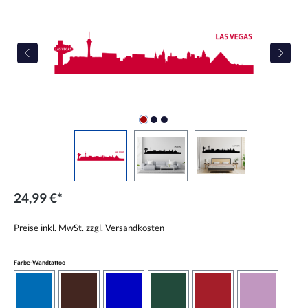
24,99 €*
Preise inkl. MwSt. zzgl. Versandkosten
auswählen
Farbe-Wandtattoo
azurblau
braun
brilliantblau
dunkelgrün
dunkelrot
flieder