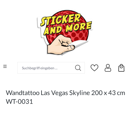
alt springen
Suchbegriff eingeben ...
Wandtattoo Las Vegas Skyline 200 x 43 cm
WT-0031
Bildergalerie überspringen