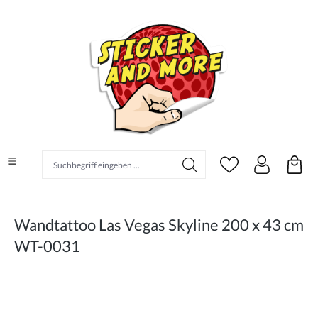
alt springen
Suchbegriff eingeben ...
Wandtattoo Las Vegas Skyline 200 x 43 cm
WT-0031
Bildergalerie überspringen