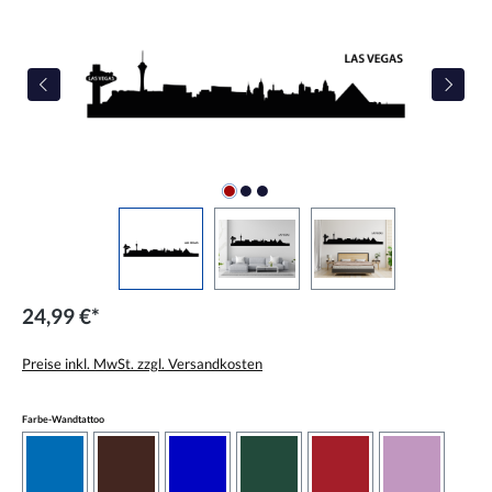
24,99 €*
Preise inkl. MwSt. zzgl. Versandkosten
auswählen
Farbe-Wandtattoo
azurblau
braun
brilliantblau
dunkelgrün
dunkelrot
flieder