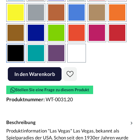
gelb
grau
haselnussbraun
hellblau
hellbraun
hellrotora
kupfer
königsblau
lindgrün
orangerot
pink
rot
schwarz
türkis
violett
weiss
Produkt Anzahl: Gib den gewünschten Wert ein oder benutze die Scha
In den Warenkorb
Stellen Sie eine Frage zu diesem Produkt
Produktnummer:
WT-0031.20
Beschreibung
Produktinformation "Las Vegas" Las Vegas, bekannt als
Spielparadies der USA. Schon seit den 1930er Jahren wurde