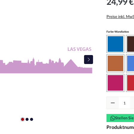
24,99 €
Preise inkl. Mw
aus
Farbe-Wandtattoo
azurblau
haselnus
pink
Produkt Anzah
Stellen Si
Produktnum