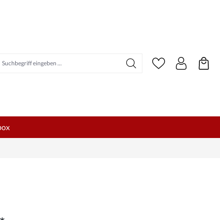
uchbegriff eingeben ...
box