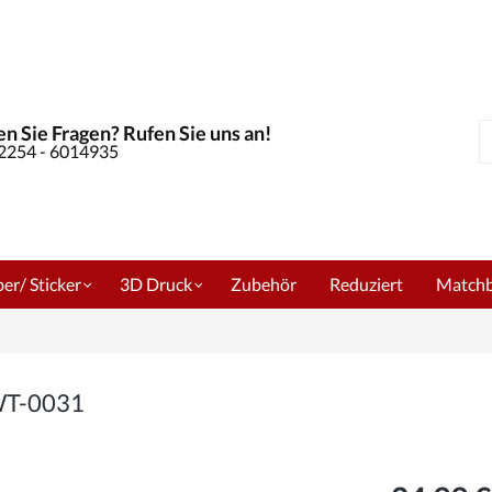
n Sie Fragen? Rufen Sie uns an!
S
02254 - 6014935
er/ Sticker
3D Druck
Zubehör
Reduziert
Match
 WT-0031