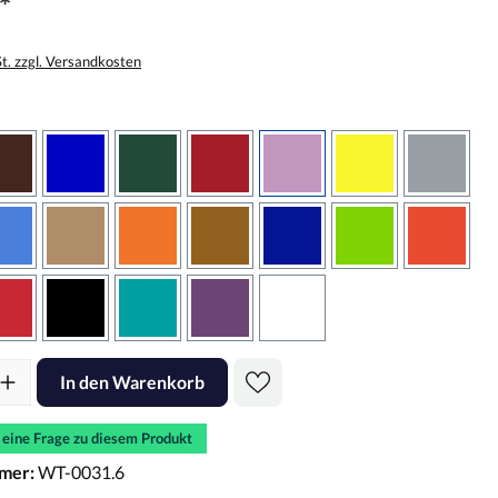
*
St. zzgl. Versandkosten
wählen
braun
brilliantblau
dunkelgrün
dunkelrot
flieder
gelb
grau
sbraun
hellblau
hellbraun
hellrotorange
kupfer
königsblau
lindgrün
oranger
rot
schwarz
türkis
violett
weiss
l: Gib den gewünschten Wert ein oder benutze die Schaltflächen um d
In den Warenkorb
e eine Frage zu diesem Produkt
mer:
WT-0031.6