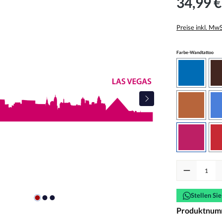
34,99 €
Preise inkl. Mw
aus
Farbe-Wandtattoo
azurblau
haselnus
pink
Produkt Anzah
Stellen Si
Produktnum