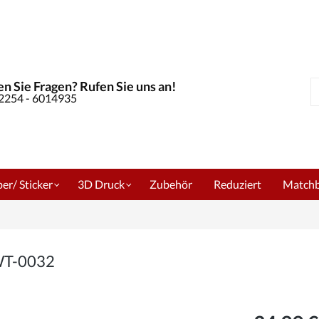
n Sie Fragen? Rufen Sie uns an!
S
02254 - 6014935
er/ Sticker
3D Druck
Zubehör
Reduziert
Match
 WT-0032