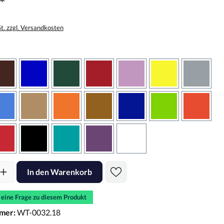
*
St. zzgl. Versandkosten
wählen
braun
brilliantblau
dunkelgrün
dunkelrot
flieder
gelb
grau
sbraun
hellblau
hellbraun
hellrotorange
kupfer
königsblau
lindgrün
oranger
rot
schwarz
türkis
violett
weiss
l: Gib den gewünschten Wert ein oder benutze die Schaltflächen um d
In den Warenkorb
e eine Frage zu diesem Produkt
mer:
WT-0032.18