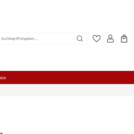
uchbegriff eingeben ...
box