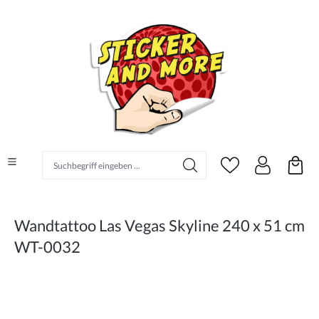
alt springen
Suchbegriff eingeben ...
Wandtattoo Las Vegas Skyline 240 x 51 cm
WT-0032
Bildergalerie überspringen