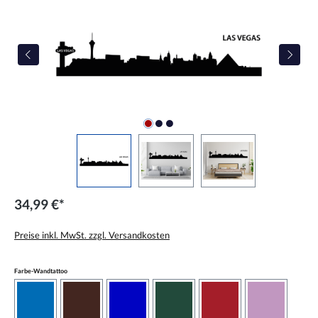
34,99 €*
Preise inkl. MwSt. zzgl. Versandkosten
auswählen
Farbe-Wandtattoo
azurblau
braun
brilliantblau
dunkelgrün
dunkelrot
flieder