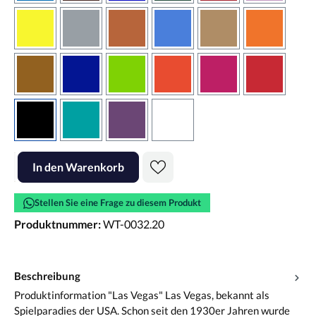
gelb
grau
haselnussbraun
hellblau
hellbraun
hellrotora
kupfer
königsblau
lindgrün
orangerot
pink
rot
schwarz
türkis
violett
weiss
Produkt Anzahl: Gib den gewünschten Wert ein oder benutze die Scha
In den Warenkorb
Stellen Sie eine Frage zu diesem Produkt
Produktnummer:
WT-0032.20
Beschreibung
Produktinformation "Las Vegas" Las Vegas, bekannt als
Spielparadies der USA. Schon seit den 1930er Jahren wurde