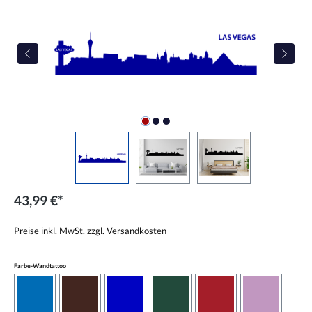
43,99 €*
Preise inkl. MwSt. zzgl. Versandkosten
auswählen
Farbe-Wandtattoo
azurblau
braun
brilliantblau
dunkelgrün
dunkelrot
flieder