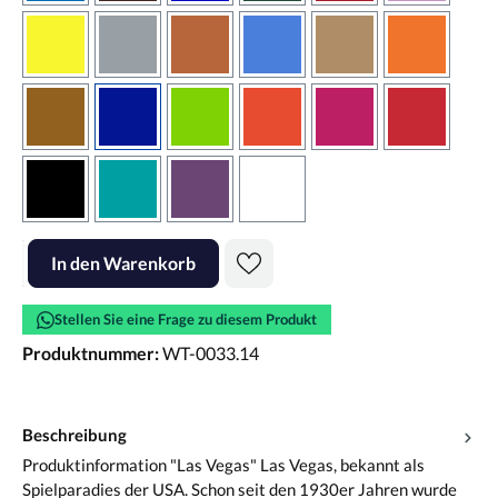
gelb
grau
haselnussbraun
hellblau
hellbraun
hellrotora
kupfer
königsblau
lindgrün
orangerot
pink
rot
schwarz
türkis
violett
weiss
Produkt Anzahl: Gib den gewünschten Wert ein oder benutze die Scha
In den Warenkorb
Stellen Sie eine Frage zu diesem Produkt
Produktnummer:
WT-0033.14
Beschreibung
Produktinformation "Las Vegas" Las Vegas, bekannt als
Spielparadies der USA. Schon seit den 1930er Jahren wurde