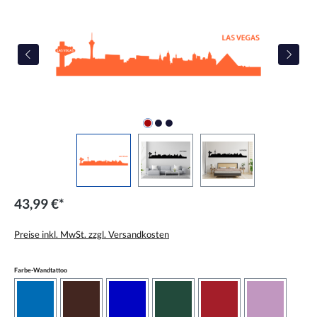
43,99 €*
Preise inkl. MwSt. zzgl. Versandkosten
auswählen
Farbe-Wandtattoo
azurblau
braun
brilliantblau
dunkelgrün
dunkelrot
flieder