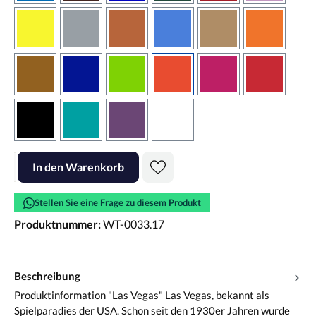
gelb
grau
haselnussbraun
hellblau
hellbraun
hellrotora
kupfer
königsblau
lindgrün
orangerot
pink
rot
schwarz
türkis
violett
weiss
Produkt Anzahl: Gib den gewünschten Wert ein oder benutze die Scha
In den Warenkorb
Stellen Sie eine Frage zu diesem Produkt
Produktnummer:
WT-0033.17
Beschreibung
Produktinformation "Las Vegas" Las Vegas, bekannt als
Spielparadies der USA. Schon seit den 1930er Jahren wurde