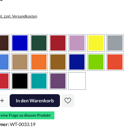
*
St. zzgl. Versandkosten
wählen
braun
brilliantblau
dunkelgrün
dunkelrot
flieder
gelb
grau
sbraun
hellblau
hellbraun
hellrotorange
kupfer
königsblau
lindgrün
oranger
rot
schwarz
türkis
violett
weiss
l: Gib den gewünschten Wert ein oder benutze die Schaltflächen um d
In den Warenkorb
e eine Frage zu diesem Produkt
mer:
WT-0033.19