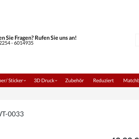
n Sie Fragen? Rufen Sie uns an!
S
02254 - 6014935
er/ Sticker
3D Druck
Zubehör
Reduziert
Match
 WT-0033