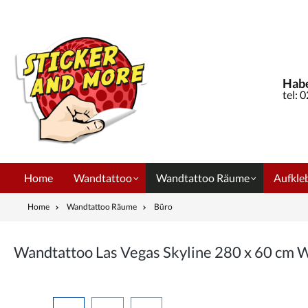
springen
Zur Hauptnavigation springen
Habe
tel: 
Home
Wandtattoo
Wandtattoo Räume
Aufkleb
Home
Wandtattoo Räume
Büro
Wandtattoo Las Vegas Skyline 280 x 60 cm
Bildergalerie überspringen