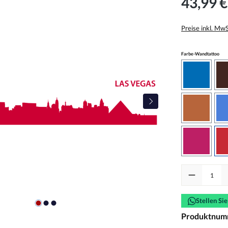
43,99 €
Preise inkl. Mw
aus
Farbe-Wandtattoo
azurblau
haselnus
pink
Produkt Anzah
Stellen Si
Produktnum