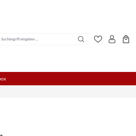
uchbegriff eingeben ...
box