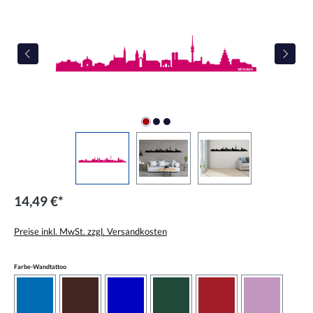
14,49 €*
Preise inkl. MwSt. zzgl. Versandkosten
auswählen
Farbe-Wandtattoo
azurblau
braun
brilliantblau
dunkelgrün
dunkelrot
flieder