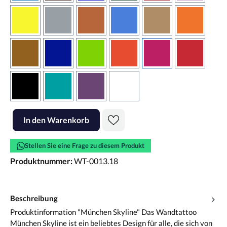
gelb
grau
haselnussbraun
hellblau
hellbraun
hellrotora
kupfer
königsblau
lindgrün
orangerot
pink
rot
schwarz
türkis
violett
weiss
Produkt Anzahl: Gib den gewünschten Wert ein oder benutze die Scha
In den Warenkorb
Stellen Sie eine Frage zu diesem Produkt
Produktnummer:
WT-0013.18
Beschreibung
Produktinformation "München Skyline" Das Wandtattoo
München Skyline ist ein beliebtes Design für alle, die sich von