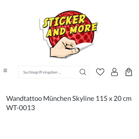
alt springen
Suchbegriff eingeben ...
Wandtattoo München Skyline 115 x 20 cm
WT-0013
Bildergalerie überspringen