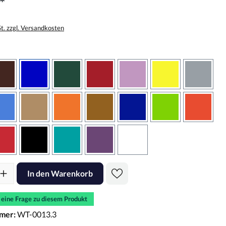
*
St. zzgl. Versandkosten
wählen
braun
brilliantblau
dunkelgrün
dunkelrot
flieder
gelb
grau
sbraun
hellblau
hellbraun
hellrotorange
kupfer
königsblau
lindgrün
oranger
rot
schwarz
türkis
violett
weiss
l: Gib den gewünschten Wert ein oder benutze die Schaltflächen um d
In den Warenkorb
e eine Frage zu diesem Produkt
mer:
WT-0013.3