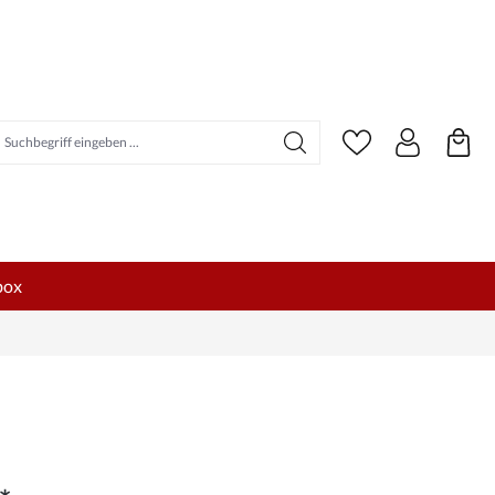
uchbegriff eingeben ...
box