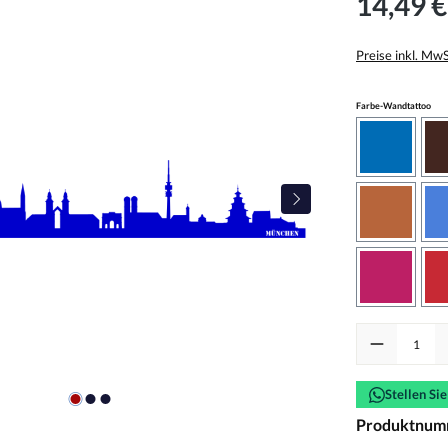
14,49 €
Preise inkl. Mw
aus
Farbe-Wandtattoo
azurblau
haselnus
pink
Produkt Anzah
Stellen Si
Produktnum