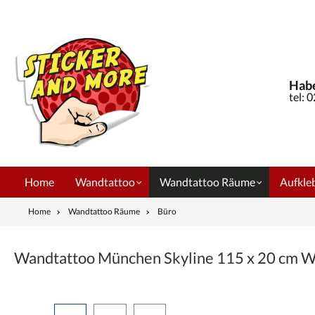
springen
Zur Hauptnavigation springen
Habe
tel: 
Home
Wandtattoo
Wandtattoo Räume
Aufkleb
Home
Wandtattoo Räume
Büro
Wandtattoo München Skyline 115 x 20 cm 
Bildergalerie überspringen