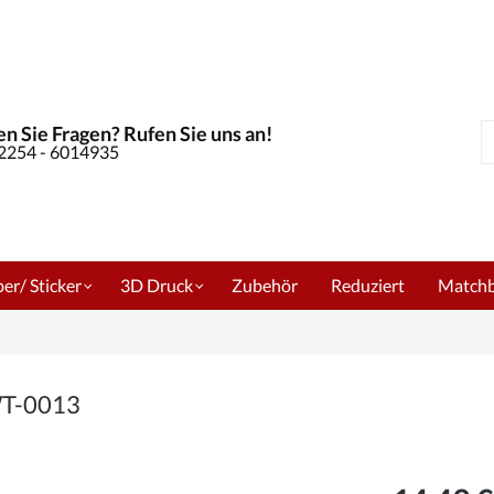
n Sie Fragen? Rufen Sie uns an!
S
02254 - 6014935
er/ Sticker
3D Druck
Zubehör
Reduziert
Match
WT-0013