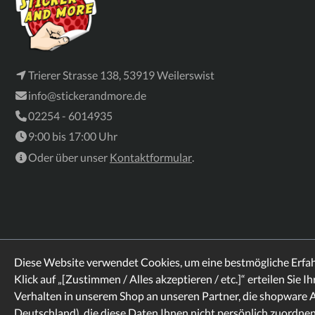
Trierer Strasse 138, 53919 Weilerswist
info@stickerandmore.de
02254 - 6014935
9:00 bis 17:00 Uhr
Oder über unser
Kontaktformular
.
Diese Website verwendet Cookies, um eine bestmögliche Erfa
Klick auf „[Zustimmen / Alles akzeptieren / etc.]“ erteilen Sie I
Verhalten in unserem Shop an unseren Partner, die shopware 
Rechtliches
Informationen
Deutschland), die diese Daten Ihnen nicht persönlich zuordnen