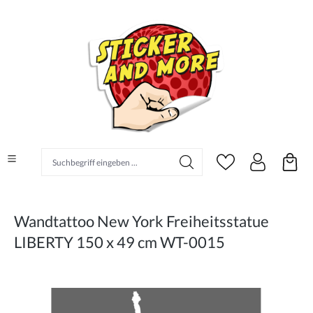
alt springen
Suchbegriff eingeben ...
Wandtattoo New York Freiheitsstatue
LIBERTY 150 x 49 cm WT-0015
Bildergalerie überspringen