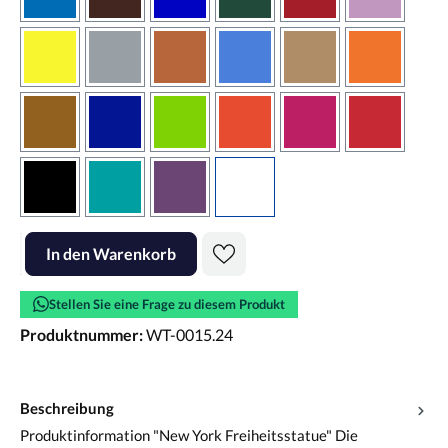
azurblau
braun
brilliantblau
dunkelgrün
dunkelrot
flieder
gelb
grau
haselnussbraun
hellblau
hellbraun
hellrotora
kupfer
königsblau
lindgrün
orangerot
pink
rot
schwarz
türkis
violett
weiss
Produkt Anzahl: Gib den gewünschten Wert ein oder benutze die Scha
In den Warenkorb
Stellen Sie eine Frage zu diesem Produkt
Produktnummer:
WT-0015.24
Beschreibung
Produktinformation "New York Freiheitsstatue" Die