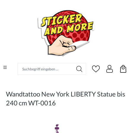
alt springen
Suchbegriff eingeben ...
Wandtattoo New York LIBERTY Statue bis
240 cm WT-0016
Bildergalerie überspringen