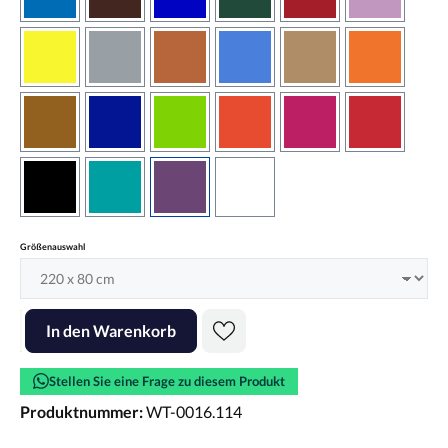
azurblau
braun
brilliantblau
dunkelgrün
dunkelrot
flieder
gelb
grau
haselnussbraun
hellblau
hellbraun
hellrotora
kupfer
königsblau
lindgrün
orangerot
pink
rot
schwarz
türkis
violett
weiss
auswählen
Größenauswahl
Produkt Anzahl: Gib den gewünschten Wert ein oder benutze die Scha
In den Warenkorb
Stellen Sie eine Frage zu diesem Produkt
Produktnummer:
WT-0016.114