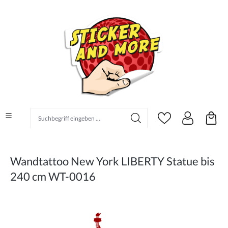
alt springen
Suchbegriff eingeben ...
Wandtattoo New York LIBERTY Statue bis
240 cm WT-0016
Bildergalerie überspringen