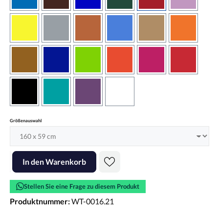
azurblau
braun
brilliantblau
dunkelgrün
dunkelrot
flieder
gelb
grau
haselnussbraun
hellblau
hellbraun
hellrotora
kupfer
königsblau
lindgrün
orangerot
pink
rot
schwarz
türkis
violett
weiss
auswählen
Größenauswahl
Produkt Anzahl: Gib den gewünschten Wert ein oder benutze die Scha
In den Warenkorb
Stellen Sie eine Frage zu diesem Produkt
Produktnummer:
WT-0016.21