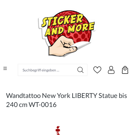
alt springen
Suchbegriff eingeben ...
Wandtattoo New York LIBERTY Statue bis
240 cm WT-0016
Bildergalerie überspringen