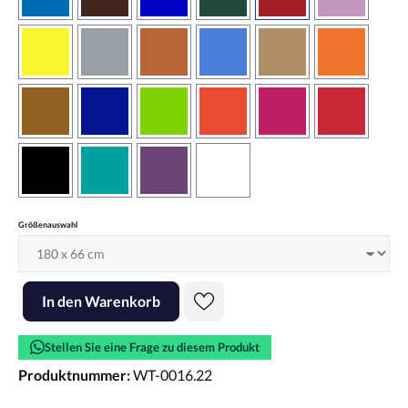
azurblau
braun
brilliantblau
dunkelgrün
dunkelrot
flieder
gelb
grau
haselnussbraun
hellblau
hellbraun
hellrotora
kupfer
königsblau
lindgrün
orangerot
pink
rot
schwarz
türkis
violett
weiss
auswählen
Größenauswahl
Produkt Anzahl: Gib den gewünschten Wert ein oder benutze die Scha
In den Warenkorb
Stellen Sie eine Frage zu diesem Produkt
Produktnummer:
WT-0016.22