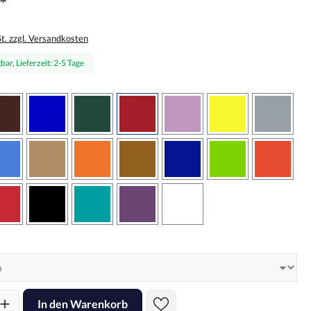
*
St. zzgl. Versandkosten
bar, Lieferzeit: 2-5 Tage
wählen
braun
brilliantblau
dunkelgrün
dunkelrot
flieder
gelb
grau
sbraun
hellblau
hellbraun
hellrotorange
kupfer
königsblau
lindgrün
oranger
rot
schwarz
türkis
violett
weiss
hlen
l: Gib den gewünschten Wert ein oder benutze die Schaltflächen um d
In den Warenkorb