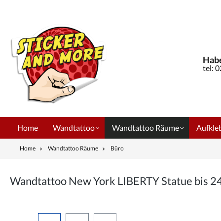
springen
Zur Hauptnavigation springen
Habe
tel: 
Home
Wandtattoo
Wandtattoo Räume
Aufkleb
Home
Wandtattoo Räume
Büro
Wandtattoo New York LIBERTY Statue bis 
Bildergalerie überspringen