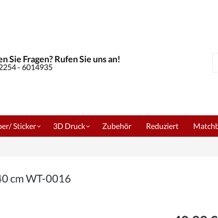
n Sie Fragen? Rufen Sie uns an!
S
02254 - 6014935
er/ Sticker
3D Druck
Zubehör
Reduziert
Match
240 cm WT-0016