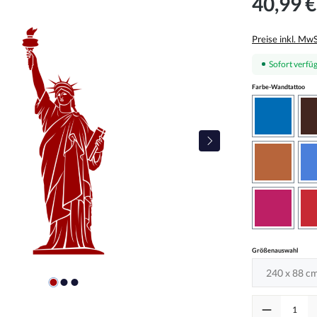
40,99 €
Preise inkl. Mw
Sofort verfüg
aus
Farbe-Wandtattoo
azurblau
haselnus
pink
auswä
Größenauswahl
Produkt Anzah