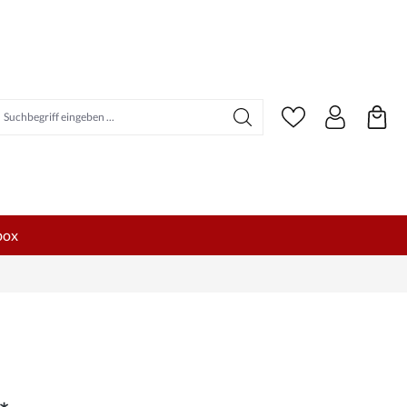
uchbegriff eingeben ...
box