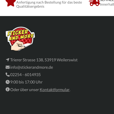
Anfertigung nach Bestellung für das beste
Innerhal
Qualitätsergebnis
Trierer Strasse 138, 53919 Weilerswist
info@stickerandmore.de
02254 - 6014935
9:00 bis 17:00 Uhr
Oder über unser
Kontaktformular
.