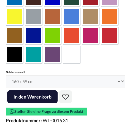
azurblau
braun
brilliantblau
dunkelgrün
dunkelrot
flieder
gelb
grau
haselnussbraun
hellblau
hellbraun
hellrotora
kupfer
königsblau
lindgrün
orangerot
pink
rot
schwarz
türkis
violett
weiss
auswählen
Größenauswahl
Produkt Anzahl: Gib den gewünschten Wert ein oder benutze die Scha
In den Warenkorb
Stellen Sie eine Frage zu diesem Produkt
Produktnummer:
WT-0016.31