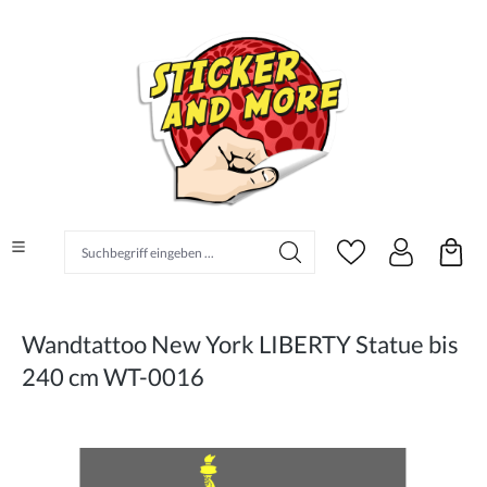
alt springen
Suchbegriff eingeben ...
Wandtattoo New York LIBERTY Statue bis
240 cm WT-0016
Bildergalerie überspringen