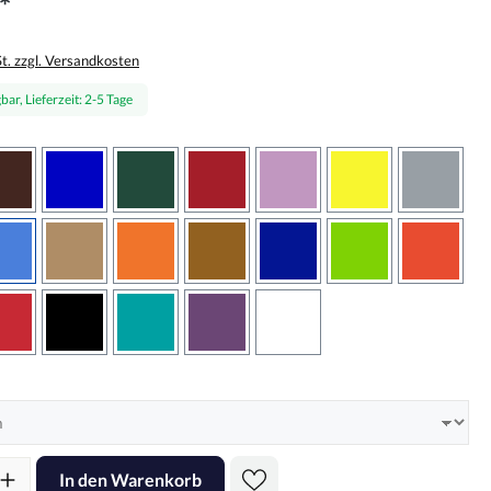
*
St. zzgl. Versandkosten
bar, Lieferzeit: 2-5 Tage
wählen
braun
brilliantblau
dunkelgrün
dunkelrot
flieder
gelb
grau
sbraun
hellblau
hellbraun
hellrotorange
kupfer
königsblau
lindgrün
oranger
rot
schwarz
türkis
violett
weiss
hlen
l: Gib den gewünschten Wert ein oder benutze die Schaltflächen um d
In den Warenkorb