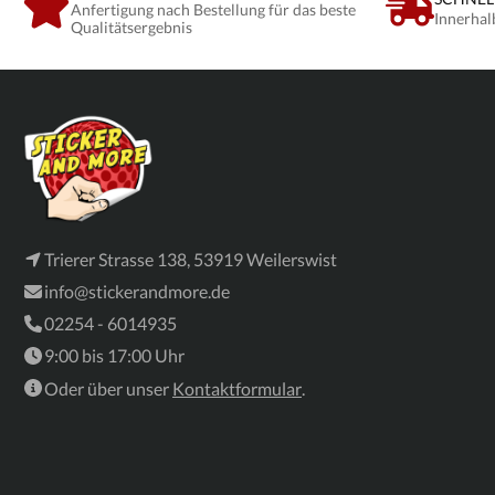
Anfertigung nach Bestellung für das beste
Innerhal
Qualitätsergebnis
Trierer Strasse 138, 53919 Weilerswist
info@stickerandmore.de
02254 - 6014935
9:00 bis 17:00 Uhr
Oder über unser
Kontaktformular
.