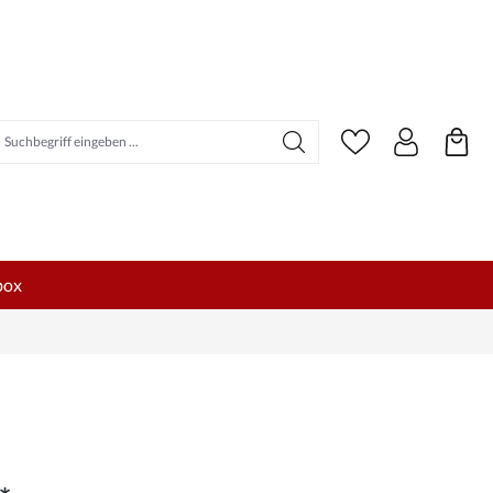
uchbegriff eingeben ...
box