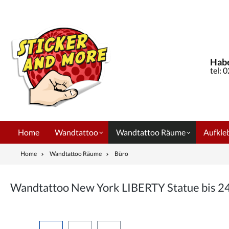
springen
Zur Hauptnavigation springen
Habe
tel: 
Home
Wandtattoo
Wandtattoo Räume
Aufkleb
Home
Wandtattoo Räume
Büro
Wandtattoo New York LIBERTY Statue bis 
Bildergalerie überspringen