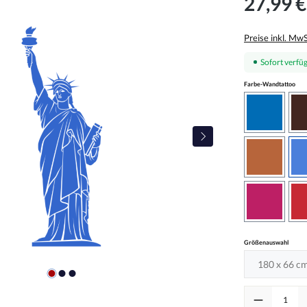
27,99 €
Preise inkl. Mw
Sofort verfüg
aus
Farbe-Wandtattoo
azurblau
haselnus
pink
auswä
Größenauswahl
Produkt Anzah