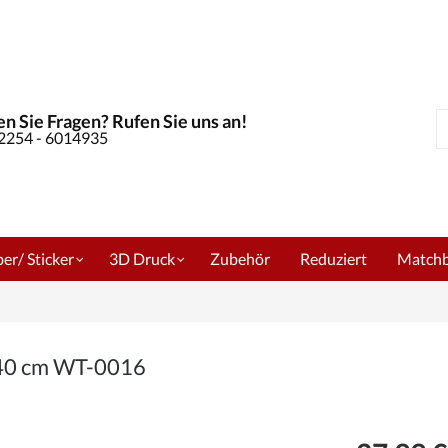
n Sie Fragen? Rufen Sie uns an!
S
02254 - 6014935
er/ Sticker
3D Druck
Zubehör
Reduziert
Match
240 cm WT-0016