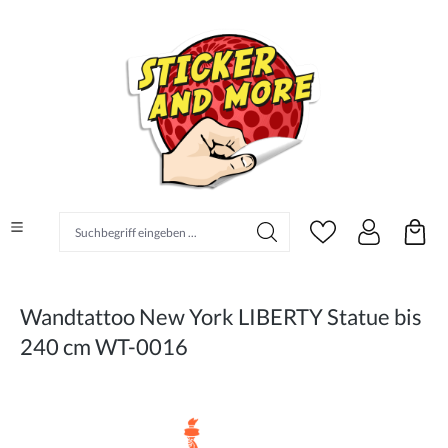
alt springen
Suchbegriff eingeben ...
Wandtattoo New York LIBERTY Statue bis
240 cm WT-0016
Bildergalerie überspringen