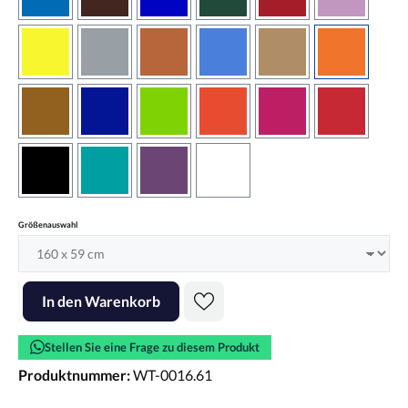
azurblau
braun
brilliantblau
dunkelgrün
dunkelrot
flieder
gelb
grau
haselnussbraun
hellblau
hellbraun
hellrotora
kupfer
königsblau
lindgrün
orangerot
pink
rot
schwarz
türkis
violett
weiss
auswählen
Größenauswahl
Produkt Anzahl: Gib den gewünschten Wert ein oder benutze die Scha
In den Warenkorb
Stellen Sie eine Frage zu diesem Produkt
Produktnummer:
WT-0016.61