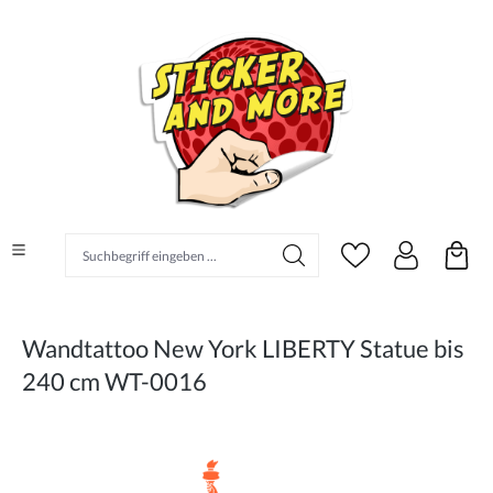
alt springen
Suchbegriff eingeben ...
Wandtattoo New York LIBERTY Statue bis
240 cm WT-0016
Bildergalerie überspringen