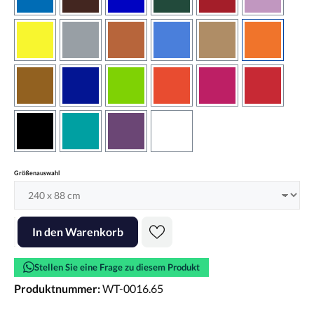
azurblau
braun
brilliantblau
dunkelgrün
dunkelrot
flieder
gelb
grau
haselnussbraun
hellblau
hellbraun
hellrotora
kupfer
königsblau
lindgrün
orangerot
pink
rot
schwarz
türkis
violett
weiss
auswählen
Größenauswahl
Produkt Anzahl: Gib den gewünschten Wert ein oder benutze die Scha
In den Warenkorb
Stellen Sie eine Frage zu diesem Produkt
Produktnummer:
WT-0016.65