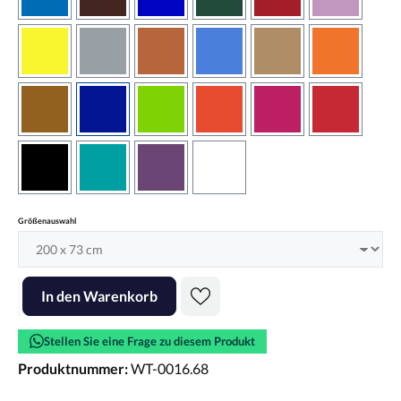
azurblau
braun
brilliantblau
dunkelgrün
dunkelrot
flieder
gelb
grau
haselnussbraun
hellblau
hellbraun
hellrotora
kupfer
königsblau
lindgrün
orangerot
pink
rot
schwarz
türkis
violett
weiss
auswählen
Größenauswahl
Produkt Anzahl: Gib den gewünschten Wert ein oder benutze die Scha
In den Warenkorb
Stellen Sie eine Frage zu diesem Produkt
Produktnummer:
WT-0016.68