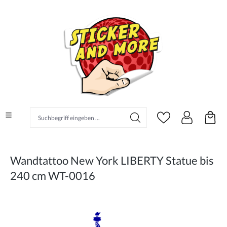
alt springen
Suchbegriff eingeben ...
Wandtattoo New York LIBERTY Statue bis
240 cm WT-0016
Bildergalerie überspringen