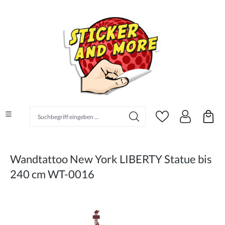
alt springen
Suchbegriff eingeben ...
Wandtattoo New York LIBERTY Statue bis
240 cm WT-0016
Bildergalerie überspringen