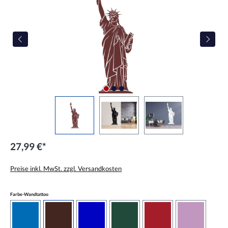
27,99 €*
Preise inkl. MwSt. zzgl. Versandkosten
auswählen
Farbe-Wandtattoo
azurblau
braun
brilliantblau
dunkelgrün
dunkelrot
flieder