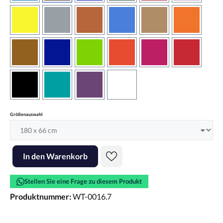
gelb
grau
haselnussbraun
hellblau
hellbraun
hellrotora
kupfer
königsblau
lindgrün
orangerot
pink
rot
schwarz
türkis
violett
weiss
auswählen
Größenauswahl
Produkt Anzahl: Gib den gewünschten Wert ein oder benutze die Scha
In den Warenkorb
Stellen Sie eine Frage zu diesem Produkt
Produktnummer:
WT-0016.7