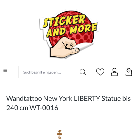
alt springen
Suchbegriff eingeben ...
Wandtattoo New York LIBERTY Statue bis
240 cm WT-0016
Bildergalerie überspringen