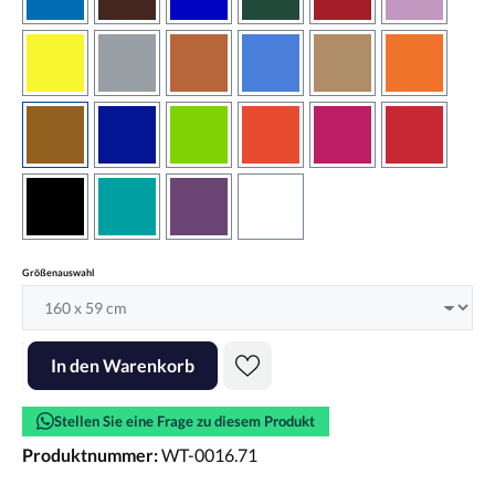
azurblau
braun
brilliantblau
dunkelgrün
dunkelrot
flieder
gelb
grau
haselnussbraun
hellblau
hellbraun
hellrotora
kupfer
königsblau
lindgrün
orangerot
pink
rot
schwarz
türkis
violett
weiss
auswählen
Größenauswahl
Produkt Anzahl: Gib den gewünschten Wert ein oder benutze die Scha
In den Warenkorb
Stellen Sie eine Frage zu diesem Produkt
Produktnummer:
WT-0016.71