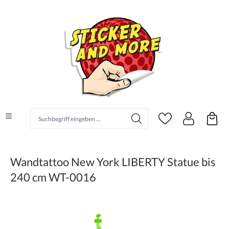
alt springen
Suchbegriff eingeben ...
Wandtattoo New York LIBERTY Statue bis
240 cm WT-0016
Bildergalerie überspringen