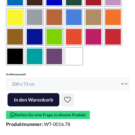
azurblau
braun
brilliantblau
dunkelgrün
dunkelrot
flieder
gelb
grau
haselnussbraun
hellblau
hellbraun
hellrotora
kupfer
königsblau
lindgrün
orangerot
pink
rot
schwarz
türkis
violett
weiss
auswählen
Größenauswahl
Produkt Anzahl: Gib den gewünschten Wert ein oder benutze die Scha
In den Warenkorb
Stellen Sie eine Frage zu diesem Produkt
Produktnummer:
WT-0016.78