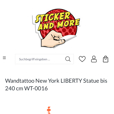
alt springen
Suchbegriff eingeben ...
Wandtattoo New York LIBERTY Statue bis
240 cm WT-0016
Bildergalerie überspringen