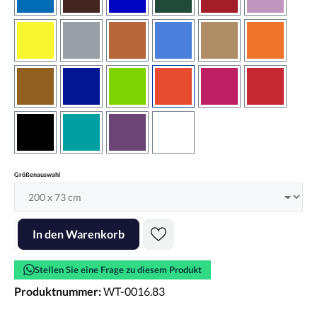
azurblau
braun
brilliantblau
dunkelgrün
dunkelrot
flieder
gelb
grau
haselnussbraun
hellblau
hellbraun
hellrotora
kupfer
königsblau
lindgrün
orangerot
pink
rot
schwarz
türkis
violett
weiss
auswählen
Größenauswahl
Produkt Anzahl: Gib den gewünschten Wert ein oder benutze die Scha
In den Warenkorb
Stellen Sie eine Frage zu diesem Produkt
Produktnummer:
WT-0016.83