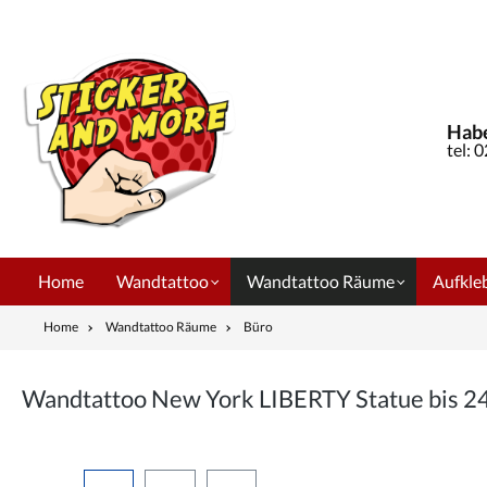
springen
Zur Hauptnavigation springen
Habe
tel: 
Home
Wandtattoo
Wandtattoo Räume
Aufkleb
Home
Wandtattoo Räume
Büro
Wandtattoo New York LIBERTY Statue bis 
Bildergalerie überspringen