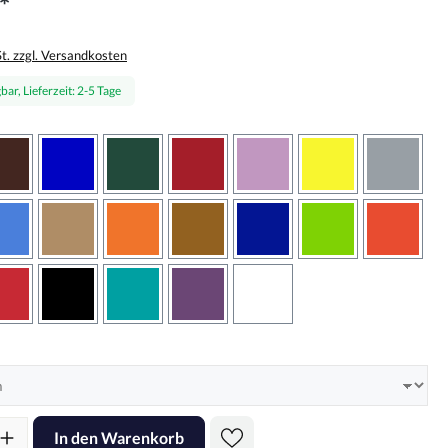
*
St. zzgl. Versandkosten
bar, Lieferzeit: 2-5 Tage
wählen
braun
brilliantblau
dunkelgrün
dunkelrot
flieder
gelb
grau
sbraun
hellblau
hellbraun
hellrotorange
kupfer
königsblau
lindgrün
oranger
rot
schwarz
türkis
violett
weiss
hlen
l: Gib den gewünschten Wert ein oder benutze die Schaltflächen um d
In den Warenkorb