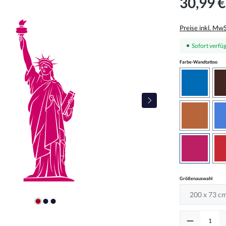
30,99 €
Preise inkl. Mw
Sofort verfüg
aus
Farbe-Wandtattoo
azurblau
haselnus
pink
auswä
Größenauswahl
Produkt Anzah