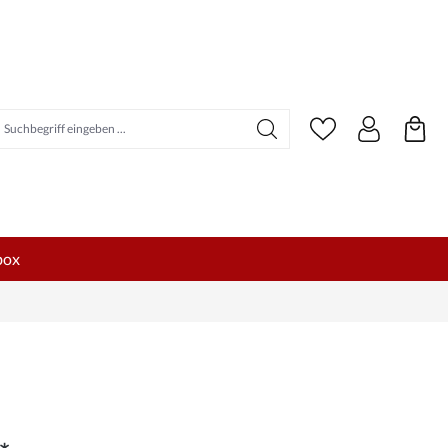
uchbegriff eingeben ...
box