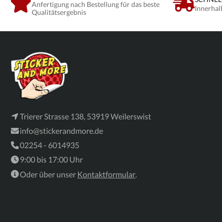
Anfertigung nach Bestellung für das beste
Innerhal
Qualitätsergebnis
Trierer Strasse 138, 53919 Weilerswist
info@stickerandmore.de
02254 - 6014935
9:00 bis 17:00 Uhr
Oder über unser
Kontaktformular
.