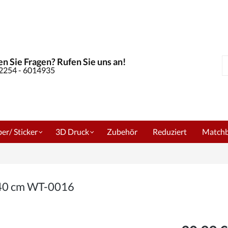
n Sie Fragen? Rufen Sie uns an!
S
02254 - 6014935
er/ Sticker
3D Druck
Zubehör
Reduziert
Match
240 cm WT-0016