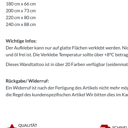
180 cm x 66 cm
200 cm x 73 cm
220 cm x 80 cm
240 cm x 88 cm
Wichtige Infos:
Der Aufkleber kann nur auf glatte Flächen verklebt werden. Ni
und öl frei ist. Die Verklebe Temperatur sollte über +8°C betra
Dieses Wandtattoo ist in über 20 Farben verfügbar (seidenmatt
Rückgabe/ Widerruf:
Ein Widerruf ist nach der Fertigung des Artikels nicht mehr mög
die Regel des kundenspezifischen Artikel Wir bitten dies im Ka
QUALITÄT
SCHNEL