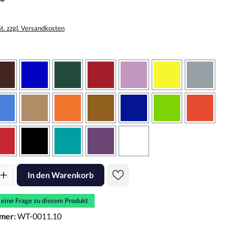
*
St. zzgl. Versandkosten
wählen
braun
brilliantblau
dunkelgrün
dunkelrot
flieder
gelb
grau
sbraun
hellblau
hellbraun
hellrotorange
kupfer
königsblau
lindgrün
oranger
rot
schwarz
türkis
violett
weiss
l: Gib den gewünschten Wert ein oder benutze die Schaltflächen um d
In den Warenkorb
e eine Frage zu diesem Produkt
mer:
WT-0011.10