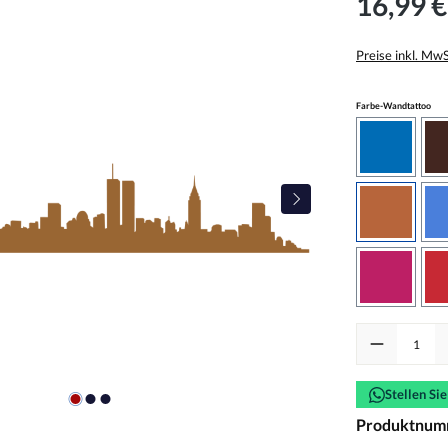
16,99 €
Preise inkl. Mw
aus
Farbe-Wandtattoo
azurblau
haselnus
pink
Produkt Anzah
Stellen Si
Produktnum