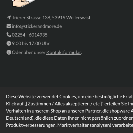
Trierer Strasse 138, 53919 Weilerswist
info@stickerandmore.de
02254 - 6014935
9:00 bis 17:00 Uhr
Oder über unser
Kontaktformular
.
Diese Website verwendet Cookies, um eine bestmögliche Erfa
Klick auf „[Zustimmen / Alles akzeptieren / etc.]“ erteilen Sie I
Verhalten in unserem Shop an unseren Partner, die shopware 
Rechtliches
Informationen
Deutschland), die diese Daten Ihnen nicht persönlich zuordnen
Whatsapp
Produktverbesserungen, Marktverhaltensanalysen) verarbeiten
* Alle Preise inkl. gesetzl. Mehrwertsteuer zzgl.
Versandkosten