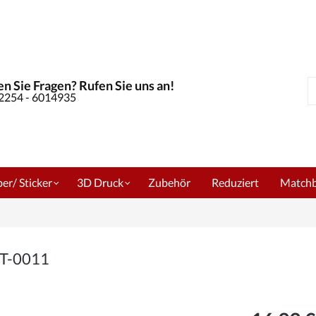
n Sie Fragen? Rufen Sie uns an!
S
02254 - 6014935
er/ Sticker
3D Druck
Zubehör
Reduziert
Match
WT-0011