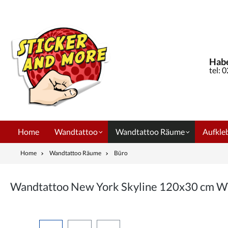
springen
Zur Hauptnavigation springen
Habe
tel: 
Home
Wandtattoo
Wandtattoo Räume
Aufkleb
Home
Wandtattoo Räume
Büro
Wandtattoo New York Skyline 120x30 cm 
Bildergalerie überspringen