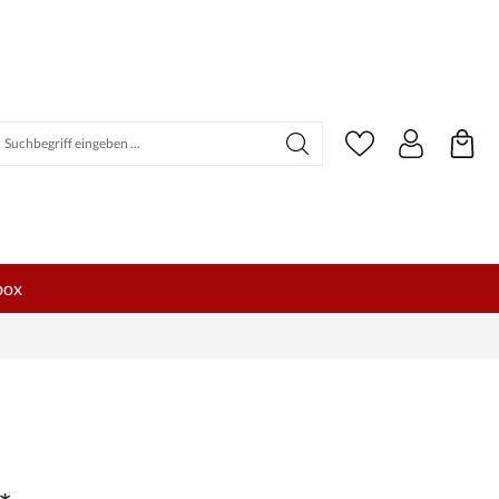
uchbegriff eingeben ...
box