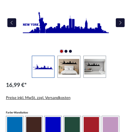
16,99 €*
Preise inkl. MwSt. zzgl. Versandkosten
auswählen
Farbe-Wandtattoo
azurblau
braun
brilliantblau
dunkelgrün
dunkelrot
flieder