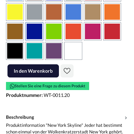
gelb
grau
haselnussbraun
hellblau
hellbraun
hellrotora
kupfer
königsblau
lindgrün
orangerot
pink
rot
schwarz
türkis
violett
weiss
Produkt Anzahl: Gib den gewünschten Wert ein oder benutze die Scha
In den Warenkorb
Stellen Sie eine Frage zu diesem Produkt
Produktnummer:
WT-0011.20
Beschreibung
Produktinformation "New York Skyline" Jeder hat bestimmt
schon einmal von der Wolkenkratzerstadt New York gehört.