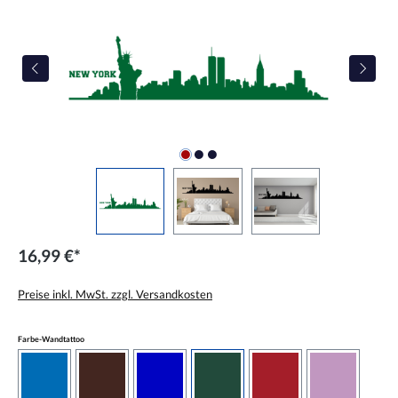
16,99 €*
Preise inkl. MwSt. zzgl. Versandkosten
auswählen
Farbe-Wandtattoo
azurblau
braun
brilliantblau
dunkelgrün
dunkelrot
flieder