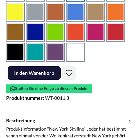
gelb
grau
haselnussbraun
hellblau
hellbraun
hellrotora
kupfer
königsblau
lindgrün
orangerot
pink
rot
schwarz
türkis
violett
weiss
Produkt Anzahl: Gib den gewünschten Wert ein oder benutze die Scha
In den Warenkorb
Stellen Sie eine Frage zu diesem Produkt
Produktnummer:
WT-0011.3
Beschreibung
Produktinformation "New York Skyline" Jeder hat bestimmt
schon einmal von der Wolkenkratzerstadt New York gehört.