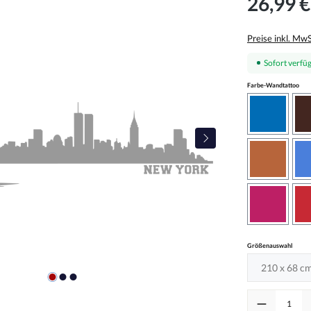
26,99 €
Preise inkl. Mw
Sofort verfüg
aus
Farbe-Wandtattoo
azurblau
haselnus
pink
auswä
Größenauswahl
Produkt Anzah