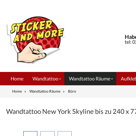
springen
Zur Hauptnavigation springen
Habe
tel: 
Home
Wandtattoo
Wandtattoo Räume
Aufkleb
Home
Wandtattoo Räume
Büro
Wandtattoo New York Skyline bis zu 240 x
Bildergalerie überspringen