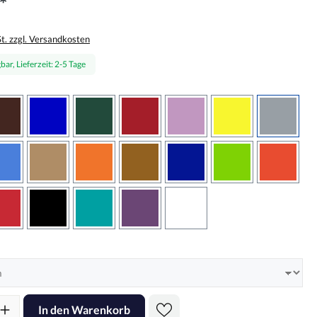
*
St. zzgl. Versandkosten
bar, Lieferzeit: 2-5 Tage
wählen
braun
brilliantblau
dunkelgrün
dunkelrot
flieder
gelb
grau
sbraun
hellblau
hellbraun
hellrotorange
kupfer
königsblau
lindgrün
oranger
rot
schwarz
türkis
violett
weiss
hlen
l: Gib den gewünschten Wert ein oder benutze die Schaltflächen um d
In den Warenkorb