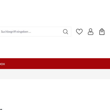
uchbegriff eingeben ...
box