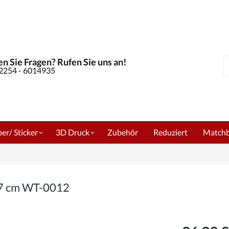
n Sie Fragen? Rufen Sie uns an!
S
02254 - 6014935
er/ Sticker
3D Druck
Zubehör
Reduziert
Match
 77 cm WT-0012