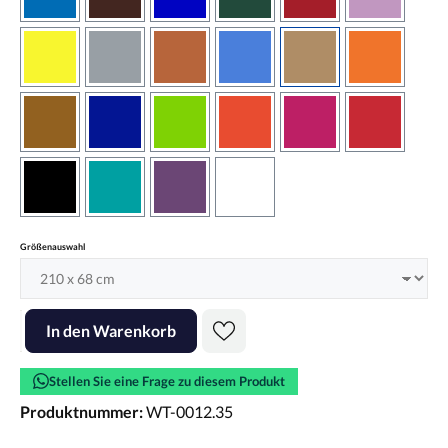
azurblau
braun
brilliantblau
dunkelgrün
dunkelrot
flieder
gelb
grau
haselnussbraun
hellblau
hellbraun
hellrotora
kupfer
königsblau
lindgrün
orangerot
pink
rot
schwarz
türkis
violett
weiss
auswählen
Größenauswahl
Produkt Anzahl: Gib den gewünschten Wert ein oder benutze die Scha
In den Warenkorb
Stellen Sie eine Frage zu diesem Produkt
Produktnummer:
WT-0012.35