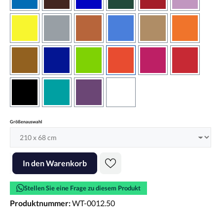
azurblau
braun
brilliantblau
dunkelgrün
dunkelrot
flieder
gelb
grau
haselnussbraun
hellblau
hellbraun
hellrotora
kupfer
königsblau
lindgrün
orangerot
pink
rot
schwarz
türkis
violett
weiss
auswählen
Größenauswahl
Produkt Anzahl: Gib den gewünschten Wert ein oder benutze die Scha
In den Warenkorb
Stellen Sie eine Frage zu diesem Produkt
Produktnummer:
WT-0012.50