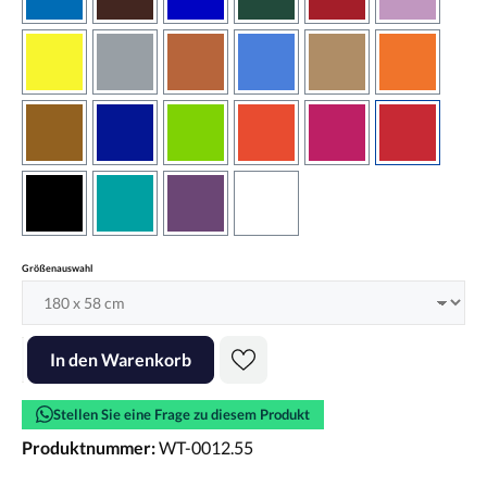
azurblau
braun
brilliantblau
dunkelgrün
dunkelrot
flieder
gelb
grau
haselnussbraun
hellblau
hellbraun
hellrotora
kupfer
königsblau
lindgrün
orangerot
pink
rot
schwarz
türkis
violett
weiss
auswählen
Größenauswahl
Produkt Anzahl: Gib den gewünschten Wert ein oder benutze die Scha
In den Warenkorb
Stellen Sie eine Frage zu diesem Produkt
Produktnummer:
WT-0012.55