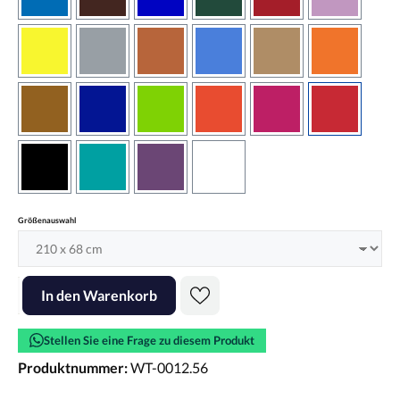
azurblau
braun
brilliantblau
dunkelgrün
dunkelrot
flieder
gelb
grau
haselnussbraun
hellblau
hellbraun
hellrotora
kupfer
königsblau
lindgrün
orangerot
pink
rot
schwarz
türkis
violett
weiss
auswählen
Größenauswahl
Produkt Anzahl: Gib den gewünschten Wert ein oder benutze die Scha
In den Warenkorb
Stellen Sie eine Frage zu diesem Produkt
Produktnummer:
WT-0012.56