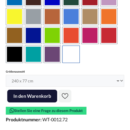
azurblau
braun
brilliantblau
dunkelgrün
dunkelrot
flieder
gelb
grau
haselnussbraun
hellblau
hellbraun
hellrotora
kupfer
königsblau
lindgrün
orangerot
pink
rot
schwarz
türkis
violett
weiss
auswählen
Größenauswahl
Produkt Anzahl: Gib den gewünschten Wert ein oder benutze die Scha
In den Warenkorb
Stellen Sie eine Frage zu diesem Produkt
Produktnummer:
WT-0012.72