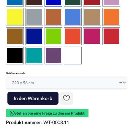
azurblau
braun
brilliantblau
dunkelgrün
dunkelrot
flieder
gelb
grau
haselnussbraun
hellblau
hellbraun
hellrotora
kupfer
königsblau
lindgrün
orangerot
pink
rot
schwarz
türkis
violett
weiss
auswählen
Größenauswahl
Produkt Anzahl: Gib den gewünschten Wert ein oder benutze die Scha
In den Warenkorb
Stellen Sie eine Frage zu diesem Produkt
Produktnummer:
WT-0008.11