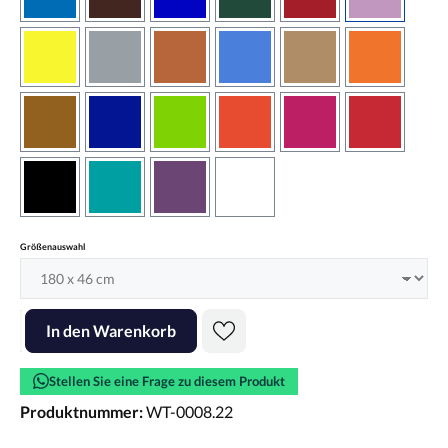
azurblau
braun
brilliantblau
dunkelgrün
dunkelrot
flieder
gelb
grau
haselnussbraun
hellblau
hellbraun
hellrotora
kupfer
königsblau
lindgrün
orangerot
pink
rot
schwarz
türkis
violett
weiss
auswählen
Größenauswahl
Produkt Anzahl: Gib den gewünschten Wert ein oder benutze die Scha
In den Warenkorb
Stellen Sie eine Frage zu diesem Produkt
Produktnummer:
WT-0008.22