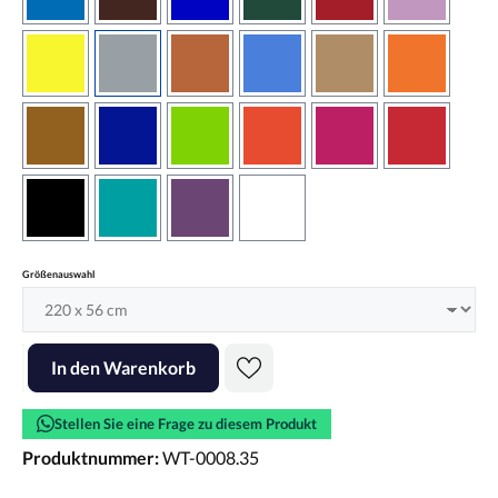
azurblau
braun
brilliantblau
dunkelgrün
dunkelrot
flieder
gelb
grau
haselnussbraun
hellblau
hellbraun
hellrotora
kupfer
königsblau
lindgrün
orangerot
pink
rot
schwarz
türkis
violett
weiss
auswählen
Größenauswahl
Produkt Anzahl: Gib den gewünschten Wert ein oder benutze die Scha
In den Warenkorb
Stellen Sie eine Frage zu diesem Produkt
Produktnummer:
WT-0008.35