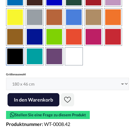
azurblau
braun
brilliantblau
dunkelgrün
dunkelrot
flieder
gelb
grau
haselnussbraun
hellblau
hellbraun
hellrotora
kupfer
königsblau
lindgrün
orangerot
pink
rot
schwarz
türkis
violett
weiss
auswählen
Größenauswahl
Produkt Anzahl: Gib den gewünschten Wert ein oder benutze die Scha
In den Warenkorb
Stellen Sie eine Frage zu diesem Produkt
Produktnummer:
WT-0008.42